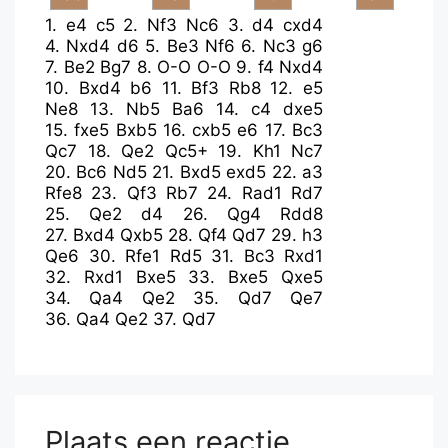
1.
e4
c5
2.
Nf3
Nc6
3.
d4
cxd4
4.
Nxd4
d6
5.
Be3
Nf6
6.
Nc3
g6
7.
Be2
Bg7
8.
O-O
O-O
9.
f4
Nxd4
10.
Bxd4
b6
11.
Bf3
Rb8
12.
e5
Ne8
13.
Nb5
Ba6
14.
c4
dxe5
15.
fxe5
Bxb5
16.
cxb5
e6
17.
Bc3
Qc7
18.
Qe2
Qc5+
19.
Kh1
Nc7
20.
Bc6
Nd5
21.
Bxd5
exd5
22.
a3
Rfe8
23.
Qf3
Rb7
24.
Rad1
Rd7
25.
Qe2
d4
26.
Qg4
Rdd8
27.
Bxd4
Qxb5
28.
Qf4
Qd7
29.
h3
Qe6
30.
Rfe1
Rd5
31.
Bc3
Rxd1
32.
Rxd1
Bxe5
33.
Bxe5
Qxe5
34.
Qa4
Qe2
35.
Qd7
Qe7
36.
Qa4
Qe2
37.
Qd7
Plaats een reactie