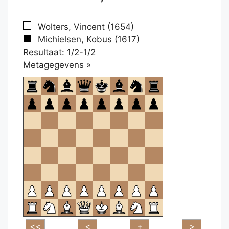
Wolters, Vincent (1654)
Michielsen, Kobus (1617)
Resultaat: 1/2-1/2
Klikken
Metagegevens »
om
te
openen.