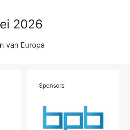
ei 2026
en van Europa
Sponsors