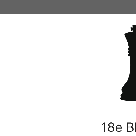
Ga
naar
de
inhoud
18e B