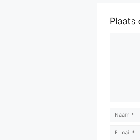
Plaats 
Reactie
Naam
E-
mail