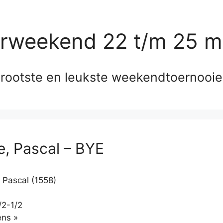
erweekend 22 t/m 25 m
rootste en leukste weekendtoernooi
, Pascal – BYE
Pascal (1558)
/2-1/2
Klikken
ns »