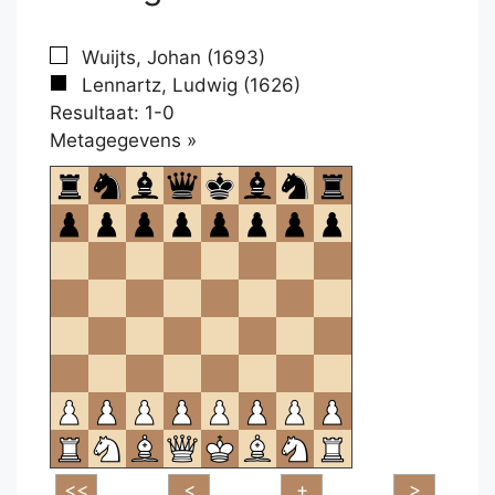
Wuijts, Johan (1693)
Lennartz, Ludwig (1626)
Resultaat: 1-0
Klikken
Metagegevens »
om
te
openen.