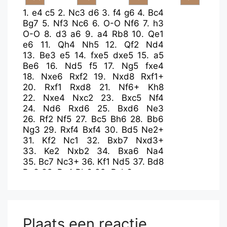
1.
e4
c5
2.
Nc3
d6
3.
f4
g6
4.
Bc4
Bg7
5.
Nf3
Nc6
6.
O-O
Nf6
7.
h3
O-O
8.
d3
a6
9.
a4
Rb8
10.
Qe1
e6
11.
Qh4
Nh5
12.
Qf2
Nd4
13.
Be3
e5
14.
fxe5
dxe5
15.
a5
Be6
16.
Nd5
f5
17.
Ng5
fxe4
18.
Nxe6
Rxf2
19.
Nxd8
Rxf1+
20.
Rxf1
Rxd8
21.
Nf6+
Kh8
22.
Nxe4
Nxc2
23.
Bxc5
Nf4
24.
Nd6
Rxd6
25.
Bxd6
Ne3
26.
Rf2
Nf5
27.
Bc5
Bh6
28.
Bb6
Ng3
29.
Rxf4
Bxf4
30.
Bd5
Ne2+
31.
Kf2
Nc1
32.
Bxb7
Nxd3+
33.
Ke2
Nxb2
34.
Bxa6
Na4
35.
Bc7
Nc3+
36.
Kf1
Nd5
37.
Bd8
Be3
38.
Bc4
Bb6
39.
Bxb6
Plaats een reactie