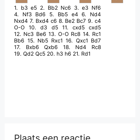
1.
b3
e5
2.
Bb2
Nc6
3.
e3
Nf6
4.
Nf3
Bd6
5.
Bb5
e4
6.
Nd4
Nxd4
7.
Bxd4
c6
8.
Be2
Bc7
9.
c4
O-O
10.
d3
d5
11.
cxd5
cxd5
12.
Nc3
Be6
13.
O-O
Rc8
14.
Rc1
Bb6
15.
Nb5
Rxc1
16.
Qxc1
Bd7
17.
Bxb6
Qxb6
18.
Nd4
Rc8
19.
Qd2
Qc5
20.
h3
h6
21.
Rd1
Plaats een reactie