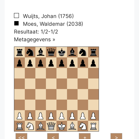
Wuijts, Johan (1756)
Moes, Waldemar (2038)
Resultaat: 1/2-1/2
Klikken
Metagegevens »
om
te
openen.