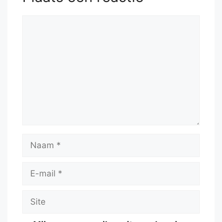
53.
Kd5
Nf7
54.
Bd2
Nh8
55.
a5
Reactie
Naam
E-
mail
Site