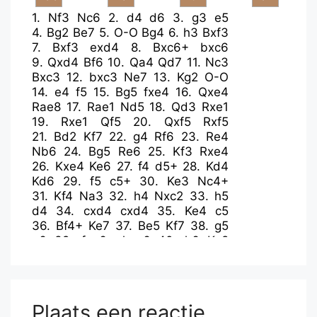
1.
Nf3
Nc6
2.
d4
d6
3.
g3
e5
4.
Bg2
Be7
5.
O-O
Bg4
6.
h3
Bxf3
7.
Bxf3
exd4
8.
Bxc6+
bxc6
9.
Qxd4
Bf6
10.
Qa4
Qd7
11.
Nc3
Bxc3
12.
bxc3
Ne7
13.
Kg2
O-O
14.
e4
f5
15.
Bg5
fxe4
16.
Qxe4
Rae8
17.
Rae1
Nd5
18.
Qd3
Rxe1
19.
Rxe1
Qf5
20.
Qxf5
Rxf5
21.
Bd2
Kf7
22.
g4
Rf6
23.
Re4
Nb6
24.
Bg5
Re6
25.
Kf3
Rxe4
26.
Kxe4
Ke6
27.
f4
d5+
28.
Kd4
Kd6
29.
f5
c5+
30.
Ke3
Nc4+
31.
Kf4
Na3
32.
h4
Nxc2
33.
h5
d4
34.
cxd4
cxd4
35.
Ke4
c5
36.
Bf4+
Ke7
37.
Be5
Kf7
38.
g5
g6
39.
fxg6+
hxg6
40.
h6
Kg8
41.
a4
Ne3
42.
Bb8
a5
43.
Ba7
Nc4
44.
Bxc5
d3
45.
Kxd3
Nb2+
46.
Ke4
Kh7
47.
Bd4
Nc4
48.
Kd5
Nd2
49.
Be3
Nf3
50.
Ke4
Nh4
Plaats een reactie
51.
Bb6
Nf5
52.
Bxa5
Nd6+