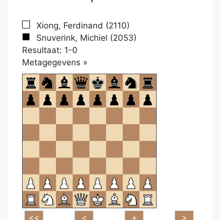
Xiong, Ferdinand (2110)
Snuverink, Michiel (2053)
Resultaat: 1-0
Klikken
Metagegevens »
om
te
openen.