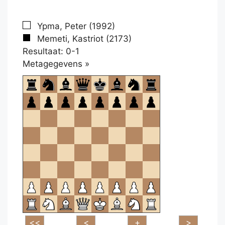
Ypma, Peter (1992)
Memeti, Kastriot (2173)
Resultaat: 0-1
Klikken
Metagegevens »
om
te
openen.