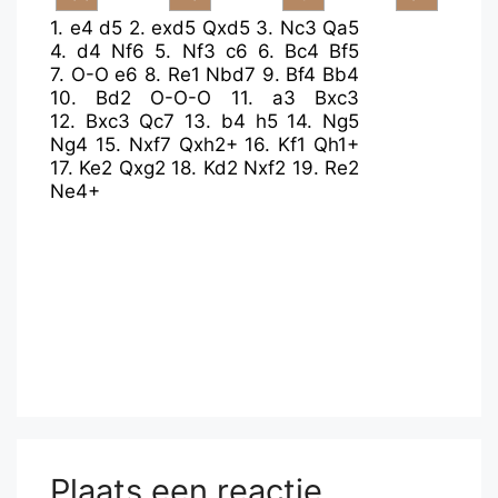
1.
e4
d5
2.
exd5
Qxd5
3.
Nc3
Qa5
4.
d4
Nf6
5.
Nf3
c6
6.
Bc4
Bf5
7.
O-O
e6
8.
Re1
Nbd7
9.
Bf4
Bb4
10.
Bd2
O-O-O
11.
a3
Bxc3
12.
Bxc3
Qc7
13.
b4
h5
14.
Ng5
Ng4
15.
Nxf7
Qxh2+
16.
Kf1
Qh1+
17.
Ke2
Qxg2
18.
Kd2
Nxf2
19.
Re2
Ne4+
Plaats een reactie