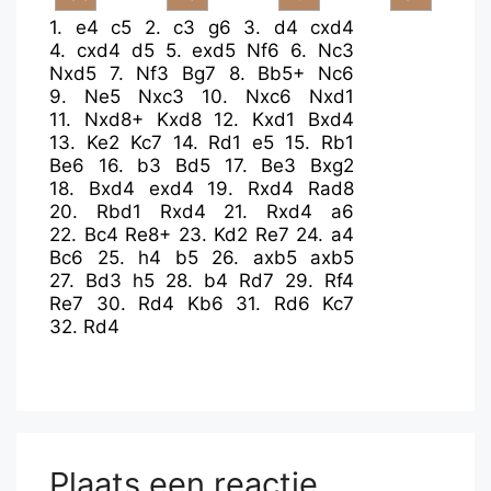
1.
e4
c5
2.
c3
g6
3.
d4
cxd4
4.
cxd4
d5
5.
exd5
Nf6
6.
Nc3
Nxd5
7.
Nf3
Bg7
8.
Bb5+
Nc6
9.
Ne5
Nxc3
10.
Nxc6
Nxd1
11.
Nxd8+
Kxd8
12.
Kxd1
Bxd4
13.
Ke2
Kc7
14.
Rd1
e5
15.
Rb1
Be6
16.
b3
Bd5
17.
Be3
Bxg2
18.
Bxd4
exd4
19.
Rxd4
Rad8
20.
Rbd1
Rxd4
21.
Rxd4
a6
22.
Bc4
Re8+
23.
Kd2
Re7
24.
a4
Bc6
25.
h4
b5
26.
axb5
axb5
27.
Bd3
h5
28.
b4
Rd7
29.
Rf4
Re7
30.
Rd4
Kb6
31.
Rd6
Kc7
32.
Rd4
Plaats een reactie