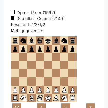
Ypma, Peter (1992)
Sadallah, Osama (2149)
Resultaat: 1/2-1/2
Klikken
Metagegevens »
om
te
openen.