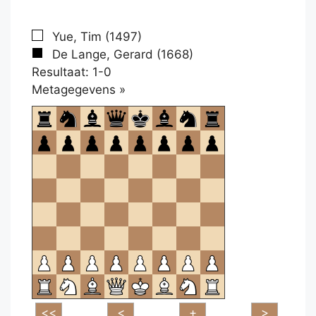
Yue, Tim (1497)
De Lange, Gerard (1668)
Resultaat: 1-0
Klikken
Metagegevens »
om
te
openen.