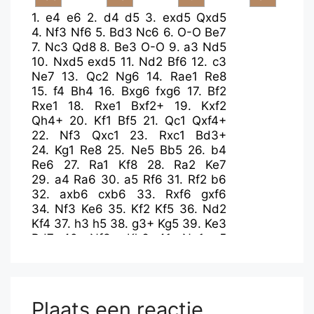
1.
e4
e6
2.
d4
d5
3.
exd5
Qxd5
4.
Nf3
Nf6
5.
Bd3
Nc6
6.
O-O
Be7
7.
Nc3
Qd8
8.
Be3
O-O
9.
a3
Nd5
10.
Nxd5
exd5
11.
Nd2
Bf6
12.
c3
Ne7
13.
Qc2
Ng6
14.
Rae1
Re8
15.
f4
Bh4
16.
Bxg6
fxg6
17.
Bf2
Rxe1
18.
Rxe1
Bxf2+
19.
Kxf2
Qh4+
20.
Kf1
Bf5
21.
Qc1
Qxf4+
22.
Nf3
Qxc1
23.
Rxc1
Bd3+
24.
Kg1
Re8
25.
Ne5
Bb5
26.
b4
Re6
27.
Ra1
Kf8
28.
Ra2
Ke7
29.
a4
Ra6
30.
a5
Rf6
31.
Rf2
b6
32.
axb6
cxb6
33.
Rxf6
gxf6
34.
Nf3
Ke6
35.
Kf2
Kf5
36.
Nd2
Kf4
37.
h3
h5
38.
g3+
Kg5
39.
Ke3
Bd7
40.
Nf3+
Kh6
41.
Ng1
g5
42.
Kd2
Kg6
43.
Ke3
Kf5
44.
Ne2
Kg6
45.
Ng1
h4
46.
g4
f5
47.
Nf3
Kf6
48.
Ne5
Bc8
49.
b5
fxg4
50.
hxg4
Ke6
51.
Kf3
a5
52.
bxa6
Plaats een reactie
Bxa6
53.
Kf2
b5
54.
Nf3
Kf6