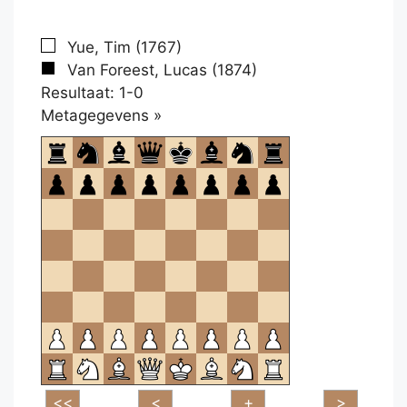
Yue, Tim (1767)
Van Foreest, Lucas (1874)
Resultaat: 1-0
Klikken
Metagegevens »
om
te
openen.