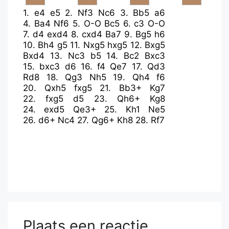
1.
e4
e5
2.
Nf3
Nc6
3.
Bb5
a6
4.
Ba4
Nf6
5.
O-O
Bc5
6.
c3
O-O
7.
d4
exd4
8.
cxd4
Ba7
9.
Bg5
h6
10.
Bh4
g5
11.
Nxg5
hxg5
12.
Bxg5
Bxd4
13.
Nc3
b5
14.
Bc2
Bxc3
15.
bxc3
d6
16.
f4
Qe7
17.
Qd3
Rd8
18.
Qg3
Nh5
19.
Qh4
f6
20.
Qxh5
fxg5
21.
Bb3+
Kg7
22.
fxg5
d5
23.
Qh6+
Kg8
24.
exd5
Qe3+
25.
Kh1
Ne5
26.
d6+
Nc4
27.
Qg6+
Kh8
28.
Rf7
Plaats een reactie