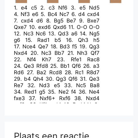
1.
e4
c5
2.
c3
Nf6
3.
e5
Nd5
4.
Nf3
e6
5.
Bc4
Nc7
6.
d4
cxd4
7.
cxd4
d6
8.
Bg5
Be7
9.
Bxe7
Qxe7
10.
exd6
Qxd6
11.
O-O
O-O
12.
Nc3
Nc6
13.
Qd3
a6
14.
Ng5
g6
15.
Rad1
b5
16.
Qh3
h5
17.
Nce4
Qe7
18.
Bd3
f5
19.
Qg3
Nxd4
20.
Nc3
Bb7
21.
Nh3
Qf7
22.
Nf4
Kh7
23.
Rfe1
Rac8
24.
Qe3
Rfd8
25.
Bb1
Qf6
26.
a3
Rd6
27.
Ba2
Rcd8
28.
Rc1
R8d7
29.
b4
Qh4
30.
Qg3
Qf6
31.
Qe3
Re7
32.
Nd3
e5
33.
Nc5
Ba8
34.
Red1
g5
35.
Ne2
f4
36.
Ne4
fxe3
37.
Nxf6+
Rxf6
38.
Nxd4
exf2+
39.
Kf1
exd4
40.
Rxd4
Ne6
Plaats een reactie