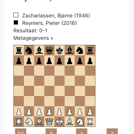
Zachariassen, Bjarne (1946)
Reyniers, Pieter (2016)
Resultaat: 0-1
Klikken
Metagegevens »
om
te
openen.