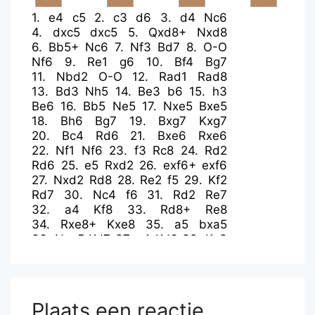
1.
e4
c5
2.
c3
d6
3.
d4
Nc6
4.
dxc5
dxc5
5.
Qxd8+
Nxd8
6.
Bb5+
Nc6
7.
Nf3
Bd7
8.
O-O
Nf6
9.
Re1
g6
10.
Bf4
Bg7
11.
Nbd2
O-O
12.
Rad1
Rad8
13.
Bd3
Nh5
14.
Be3
b6
15.
h3
Be6
16.
Bb5
Ne5
17.
Nxe5
Bxe5
18.
Bh6
Bg7
19.
Bxg7
Kxg7
20.
Bc4
Rd6
21.
Bxe6
Rxe6
22.
Nf1
Nf6
23.
f3
Rc8
24.
Rd2
Rd6
25.
e5
Rxd2
26.
exf6+
exf6
27.
Nxd2
Rd8
28.
Re2
f5
29.
Kf2
Rd7
30.
Nc4
f6
31.
Rd2
Re7
32.
a4
Kf8
33.
Rd8+
Re8
34.
Rxe8+
Kxe8
35.
a5
bxa5
36.
Nxa5
Kd7
37.
c4
Kd6
38.
Ke3
a6
39.
g3
h5
40.
Kf4
Ke6
41.
h4
Kd6
42.
g4
hxg4
43.
fxg4
fxg4
44.
Kxg4
f5+
45.
Kf4
Kc7
46.
Nb3
Kb6
47.
Nd2
Ka5
48.
Kg5
Plaats een reactie