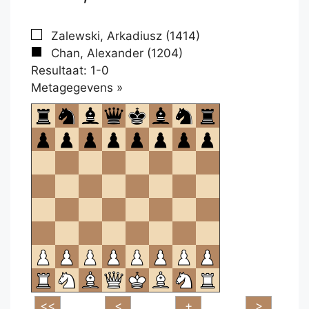
Zalewski, Arkadiusz (1414)
Chan, Alexander (1204)
Resultaat: 1-0
Klikken
Metagegevens »
om
te
openen.