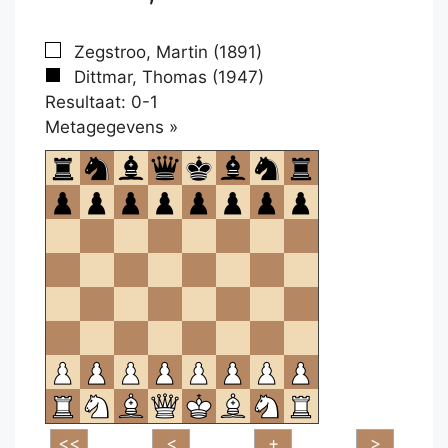
Zegstroo, Martin (1891)
Dittmar, Thomas (1947)
Resultaat: 0-1
Klikken
Metagegevens »
om
te
openen.