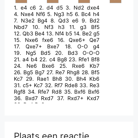
1.
e4
c6
2.
d4
d5
3.
Nd2
dxe4
4.
Nxe4
Nf6
5.
Ng3
h5
6.
Bc4
h4
7.
N3e2
Bg4
8.
Qd3
e6
9.
Bd2
Nbd7
10.
Nf3
h3
11.
g3
Bf5
12.
Qb3
Be4
13.
Nf4
b5
14.
Be2
g5
15.
Nxe6
fxe6
16.
Qxe6+
Qe7
17.
Qxe7+
Bxe7
18.
O-O
g4
19.
Ng5
Bd5
20.
Bd3
O-O-O
21.
a4
b4
22.
c4
Bg8
23.
Rfe1
Bf8
24.
Ne6
Bxe6
25.
Rxe6
Kb7
26.
Bg5
Bg7
27.
Re7
Rhg8
28.
Bf5
Kc7
29.
Rae1
Bh8
30.
Bh4
Kb6
31.
c5+
Kc7
32.
Rf7
Rde8
33.
Re3
Rgf8
34.
Rfe7
Rd8
35.
Bxf6
Bxf6
36.
Bxd7
Rxd7
37.
Rxd7+
Kxd7
38.
Re4
Re8
Plaats een reactie