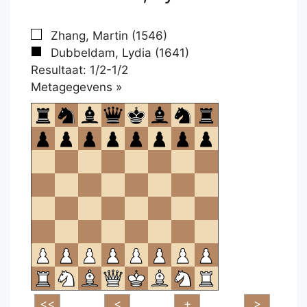
Zhang, Martin (1546)
Dubbeldam, Lydia (1641)
Resultaat: 1/2-1/2
Klikken
Metagegevens »
om
te
openen.