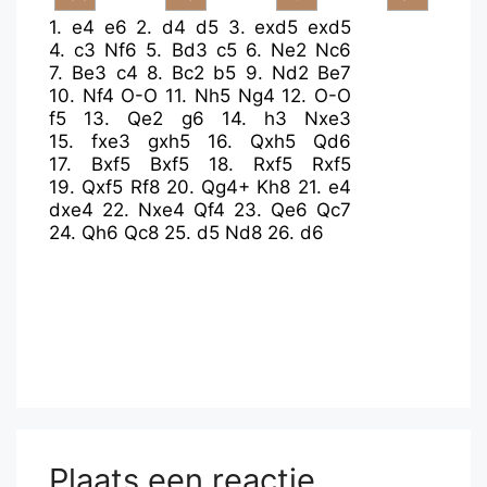
1.
e4
e6
2.
d4
d5
3.
exd5
exd5
4.
c3
Nf6
5.
Bd3
c5
6.
Ne2
Nc6
7.
Be3
c4
8.
Bc2
b5
9.
Nd2
Be7
10.
Nf4
O-O
11.
Nh5
Ng4
12.
O-O
f5
13.
Qe2
g6
14.
h3
Nxe3
15.
fxe3
gxh5
16.
Qxh5
Qd6
17.
Bxf5
Bxf5
18.
Rxf5
Rxf5
19.
Qxf5
Rf8
20.
Qg4+
Kh8
21.
e4
dxe4
22.
Nxe4
Qf4
23.
Qe6
Qc7
24.
Qh6
Qc8
25.
d5
Nd8
26.
d6
Plaats een reactie