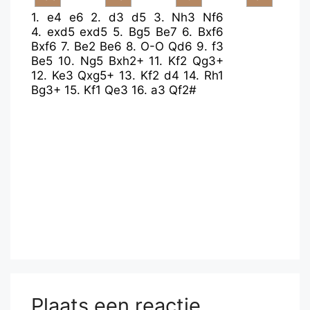
1.
e4
e6
2.
d3
d5
3.
Nh3
Nf6
4.
exd5
exd5
5.
Bg5
Be7
6.
Bxf6
Bxf6
7.
Be2
Be6
8.
O-O
Qd6
9.
f3
Be5
10.
Ng5
Bxh2+
11.
Kf2
Qg3+
12.
Ke3
Qxg5+
13.
Kf2
d4
14.
Rh1
Bg3+
15.
Kf1
Qe3
16.
a3
Qf2#
Plaats een reactie