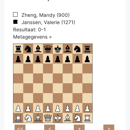
Zheng, Mandy (900)
Janssen, Valerie (1271)
Resultaat: 0-1
Klikken
Metagegevens »
om
te
openen.