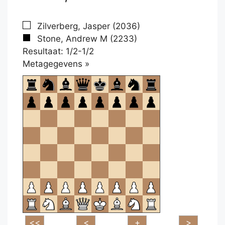
Zilverberg, Jasper (2036)
Stone, Andrew M (2233)
Resultaat: 1/2-1/2
Klikken
Metagegevens »
om
te
openen.