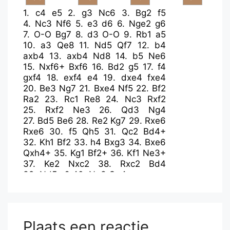
1.
c4
e5
2.
g3
Nc6
3.
Bg2
f5
4.
Nc3
Nf6
5.
e3
d6
6.
Nge2
g6
7.
O-O
Bg7
8.
d3
O-O
9.
Rb1
a5
10.
a3
Qe8
11.
Nd5
Qf7
12.
b4
axb4
13.
axb4
Nd8
14.
b5
Ne6
15.
Nxf6+
Bxf6
16.
Bd2
g5
17.
f4
gxf4
18.
exf4
e4
19.
dxe4
fxe4
20.
Be3
Ng7
21.
Bxe4
Nf5
22.
Bf2
Ra2
23.
Rc1
Re8
24.
Nc3
Rxf2
25.
Rxf2
Ne3
26.
Qd3
Ng4
27.
Bd5
Be6
28.
Re2
Kg7
29.
Rxe6
Rxe6
30.
f5
Qh5
31.
Qc2
Bd4+
32.
Kh1
Bf2
33.
h4
Bxg3
34.
Bxe6
Qxh4+
35.
Kg1
Bf2+
36.
Kf1
Ne3+
37.
Ke2
Nxc2
38.
Rxc2
Bd4
39.
Nd5
c6
40.
Ne3
Qe4
Plaats een reactie