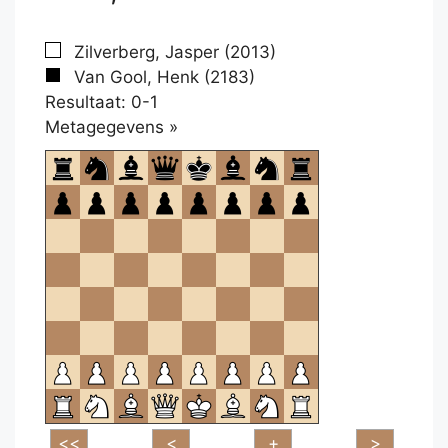
Zilverberg, Jasper (2013)
Van Gool, Henk (2183)
Resultaat: 0-1
Klikken
Metagegevens »
om
te
openen.