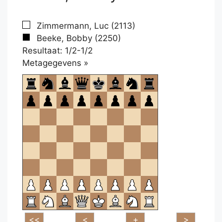
Zimmermann, Luc (2113)
Beeke, Bobby (2250)
Resultaat: 1/2-1/2
Klikken
Metagegevens »
om
te
openen.