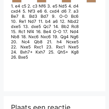
1.
e4
c5
2.
c3
Nf6
3.
e5
Nd5
4.
d4
cxd4
5.
Nf3
e6
6.
cxd4
d6
7.
a3
Be7
8.
Bd3
Bd7
9.
O-O
Bc6
10.
Re1
Nd7
11.
b4
a6
12.
Nbd2
dxe5
13.
dxe5
Qc7
14.
Bb2
Rc8
15.
Rc1
Nf4
16.
Be4
O-O
17.
Nd4
Nb8
18.
Nxc6
Nxc6
19.
Qg4
Ng6
20.
Nc4
Qb8
21.
h4
Ncxe5
22.
Nxe5
Rxc1
23.
Rxc1
Nxe5
24.
Bxh7+
Kxh7
25.
Qh5+
Kg8
26.
Bxe5
Plaats een reactie