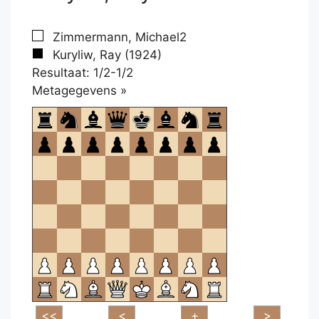
Zimmermann, Michael2
Kuryliw, Ray (1924)
Resultaat: 1/2-1/2
Klikken
Metagegevens »
om
te
openen.