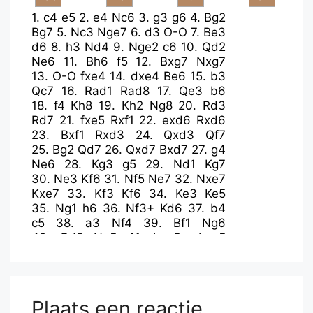
1.
c4
e5
2.
e4
Nc6
3.
g3
g6
4.
Bg2
Bg7
5.
Nc3
Nge7
6.
d3
O-O
7.
Be3
d6
8.
h3
Nd4
9.
Nge2
c6
10.
Qd2
Ne6
11.
Bh6
f5
12.
Bxg7
Nxg7
13.
O-O
fxe4
14.
dxe4
Be6
15.
b3
Qc7
16.
Rad1
Rad8
17.
Qe3
b6
18.
f4
Kh8
19.
Kh2
Ng8
20.
Rd3
Rd7
21.
fxe5
Rxf1
22.
exd6
Rxd6
23.
Bxf1
Rxd3
24.
Qxd3
Qf7
25.
Bg2
Qd7
26.
Qxd7
Bxd7
27.
g4
Ne6
28.
Kg3
g5
29.
Nd1
Kg7
30.
Ne3
Kf6
31.
Nf5
Ne7
32.
Nxe7
Kxe7
33.
Kf3
Kf6
34.
Ke3
Ke5
35.
Ng1
h6
36.
Nf3+
Kd6
37.
b4
c5
38.
a3
Nf4
39.
Bf1
Ng6
40.
Bd3
Ne5
41.
bxc5+
bxc5
42.
Nd2
Be6
43.
Be2
Bd7
44.
Kf2
Ba4
45.
Ke3
Bd7
46.
Kf2
Bc6
47.
Kg3
Ng6
48.
Bd3
Nf4
49.
Bc2
Ne2+
50.
Kf2
Nf4
51.
Kg3
Plaats een reactie