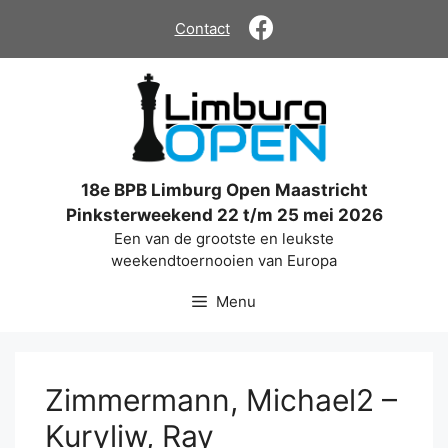
Ga
Contact
naar
de
inhoud
18e BPB Limburg Open Maastricht
Pinksterweekend 22 t/m 25 mei 2026
Een van de grootste en leukste
weekendtoernooien van Europa
Menu
Zimmermann, Michael2 –
Kuryliw, Ray