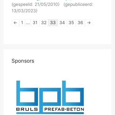
(gespeeld: 21/05/2010)
(gepubliceerd:
13/03/2023)
Lijstnavigatie
←
1
...
31
32
33
34
35
36
→
van
schaakpartijen
Sponsors