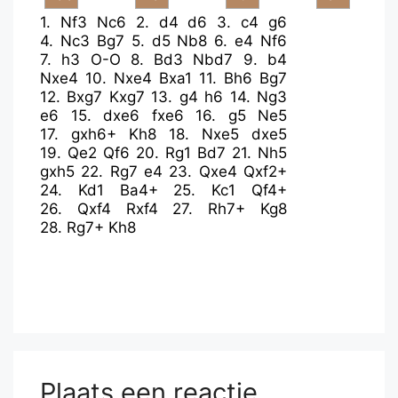
1.
Nf3
Nc6
2.
d4
d6
3.
c4
g6
4.
Nc3
Bg7
5.
d5
Nb8
6.
e4
Nf6
7.
h3
O-O
8.
Bd3
Nbd7
9.
b4
Nxe4
10.
Nxe4
Bxa1
11.
Bh6
Bg7
12.
Bxg7
Kxg7
13.
g4
h6
14.
Ng3
e6
15.
dxe6
fxe6
16.
g5
Ne5
17.
gxh6+
Kh8
18.
Nxe5
dxe5
19.
Qe2
Qf6
20.
Rg1
Bd7
21.
Nh5
gxh5
22.
Rg7
e4
23.
Qxe4
Qxf2+
24.
Kd1
Ba4+
25.
Kc1
Qf4+
26.
Qxf4
Rxf4
27.
Rh7+
Kg8
28.
Rg7+
Kh8
Plaats een reactie