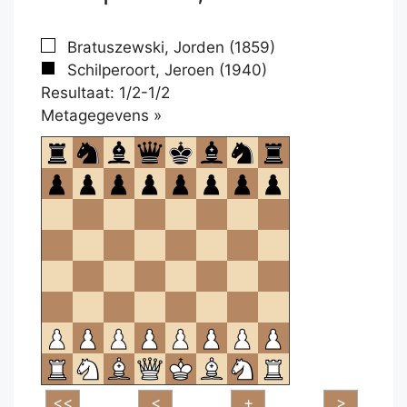
Bratuszewski, Jorden (1859)
Schilperoort, Jeroen (1940)
Resultaat: 1/2-1/2
Klikken
Metagegevens »
om
te
openen.