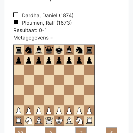
Dardha, Daniel (1874)
Ploumen, Ralf (1673)
Resultaat: 0-1
Klikken
Metagegevens »
om
te
openen.