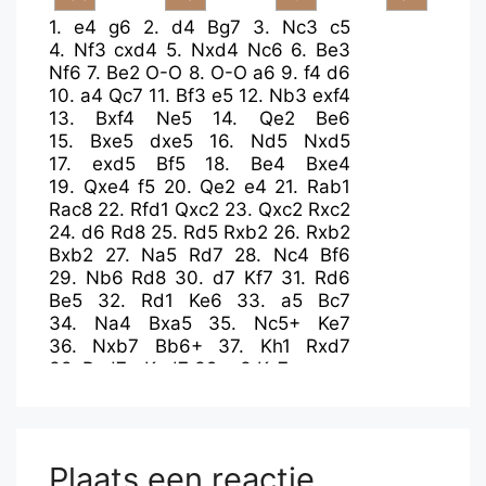
1.
e4
g6
2.
d4
Bg7
3.
Nc3
c5
4.
Nf3
cxd4
5.
Nxd4
Nc6
6.
Be3
Nf6
7.
Be2
O-O
8.
O-O
a6
9.
f4
d6
10.
a4
Qc7
11.
Bf3
e5
12.
Nb3
exf4
13.
Bxf4
Ne5
14.
Qe2
Be6
15.
Bxe5
dxe5
16.
Nd5
Nxd5
17.
exd5
Bf5
18.
Be4
Bxe4
19.
Qxe4
f5
20.
Qe2
e4
21.
Rab1
Rac8
22.
Rfd1
Qxc2
23.
Qxc2
Rxc2
24.
d6
Rd8
25.
Rd5
Rxb2
26.
Rxb2
Bxb2
27.
Na5
Rd7
28.
Nc4
Bf6
29.
Nb6
Rd8
30.
d7
Kf7
31.
Rd6
Be5
32.
Rd1
Ke6
33.
a5
Bc7
34.
Na4
Bxa5
35.
Nc5+
Ke7
36.
Nxb7
Bb6+
37.
Kh1
Rxd7
38.
Rxd7+
Kxd7
39.
g3
Kc7
Plaats een reactie