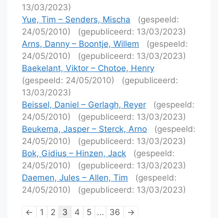
13/03/2023)
Yue, Tim – Senders, Mischa
(gespeeld:
24/05/2010)
(gepubliceerd: 13/03/2023)
Arns, Danny – Boontje, Willem
(gespeeld:
24/05/2010)
(gepubliceerd: 13/03/2023)
Baekelant, Viktor – Chotoe, Henry
(gespeeld: 24/05/2010)
(gepubliceerd:
13/03/2023)
Beissel, Daniel – Gerlagh, Reyer
(gespeeld:
24/05/2010)
(gepubliceerd: 13/03/2023)
Beukema, Jasper – Sterck, Arno
(gespeeld:
24/05/2010)
(gepubliceerd: 13/03/2023)
Bok, Gidius – Hinzen, Jack
(gespeeld:
24/05/2010)
(gepubliceerd: 13/03/2023)
Daemen, Jules – Allen, Tim
(gespeeld:
24/05/2010)
(gepubliceerd: 13/03/2023)
Lijstnavigatie
←
1
2
3
4
5
...
36
→