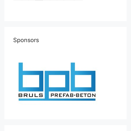
van
schaakpartijen
Sponsors