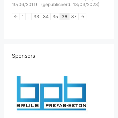
10/06/2011)
(gepubliceerd: 13/03/2023)
Lijstnavigatie
←
1
...
33
34
35
36
37
→
van
schaakpartijen
Sponsors