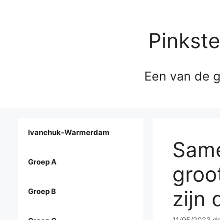
Pinkst
Een van de g
Ivanchuk-Warmerdam
Same
Groep A
groo
zijn
Groep B
11/05/2023
d