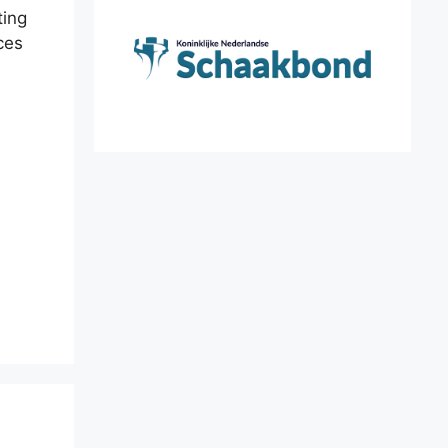
ting
ces