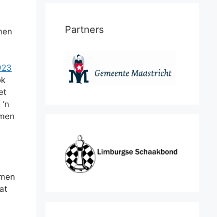
Partners
rmen
923
ok
et
 ’n
rmen
rmen
at