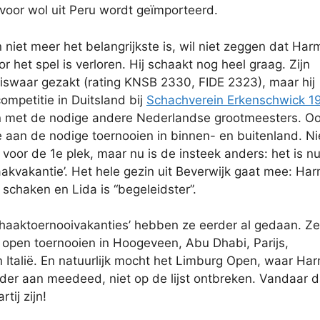
oor wol uit Peru wordt geïmporteerd.
 niet meer het belangrijkste is, wil niet zeggen dat Ha
or het spel is verloren. Hij schaakt nog heel graag. Zijn
eliswaar gezakt (rating KNSB 2330, FIDE 2323), maar hij
ompetitie in Duitsland bij
Schachverein Erkenschwick 1
n met de nodige andere Nederlandse grootmeesters. O
e aan de nodige toernooien in binnen- en buitenland. Ni
voor de 1e plek, maar nu is de insteek anders: het is nu
haakvakantie’. Het hele gezin uit Beverwijk gaat mee: Ha
 schaken en Lida is “begeleidster”.
schaaktoernooivakanties’ hebben ze eerder al gedaan. Ze
 open toernooien in Hoogeveen, Abu Dhabi, Parijs,
n Italië. En natuurlijk mocht het Limburg Open, waar Ha
rder aan meedeed, niet op de lijst ontbreken. Vandaar d
tij zijn!