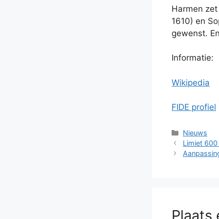
Harmen zet 
1610) en So
gewenst. En 
Informatie:
Wikipedia
FIDE profiel
Categorieë
Nieuws
Limiet 600 
Aanpassin
Plaats 