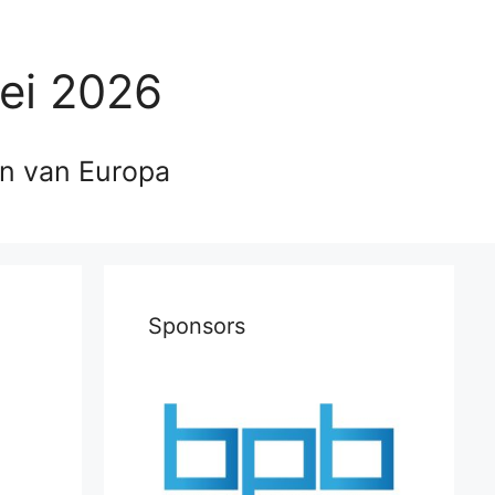
ei 2026
en van Europa
Sponsors