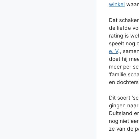
winkel
waarv
Dat schaken
de liefde vo
rating is w
speelt nog c
e. V
., same
doet hij me
meer per se 
‘familie sc
en dochters
Dit soort ‘
gingen naar
Duitsland e
nog niet ee
ze van de par