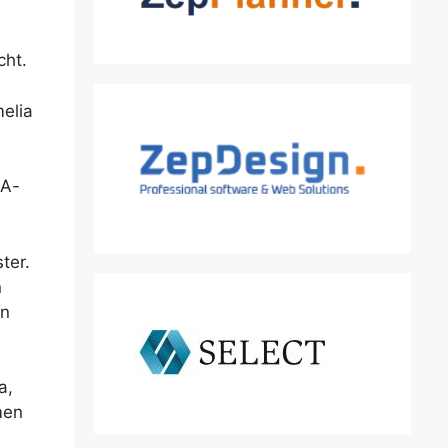
cht.
elia
 A-
ter.
n
an
a,
men