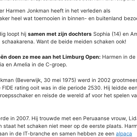
r Harmen Jonkman heeft in het verleden als
ker heel wat toernooien in binnen- en buitenland bezo
g loopt hij
samen met zijn dochters
Sophia (14) en Am
e schaakarena. Want de beide meiden schaken ook!
ieën doen ze mee aan het Limburg Open:
Harmen in de
ia en Amelia in de C-groep.
man (Beverwijk, 30 mei 1975) werd in 2002 grootmees
 FIDE rating ooit was in die periode 2530. Hij leidde ee
eroepsschaker en reisde de wereld af voor het spelen v
rde in 2007. Hij trouwde met een Peruaanse vrouw, Lid
n staat het schaken niet meer op de eerste plaats. Har
aan in de IT-branche en samen hebben ze een
alpaca