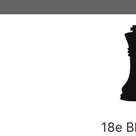
Ga
naar
de
inhoud
18e B