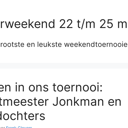
erweekend 22 t/m 25 m
rootste en leukste weekendtoernooi
n in ons toernooi:
tmeester Jonkman en
 dochters
oor
Frank Clevers