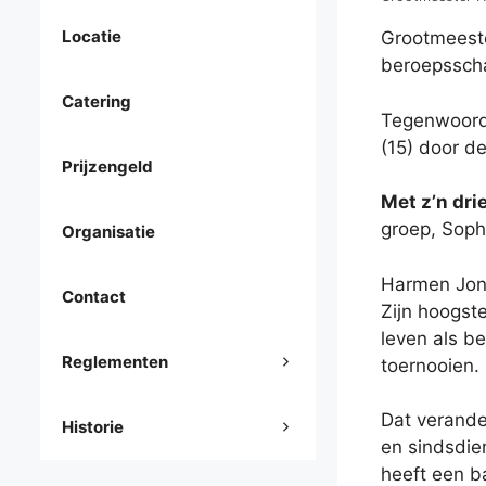
Locatie
Grootmeeste
beroepsscha
Catering
Tegenwoordi
(15) door d
Prijzengeld
Met z’n dr
groep, Soph
Organisatie
Harmen Jonk
Contact
Zijn hoogste
leven als b
Reglementen
toernooien.
Dat verande
Historie
en sindsdie
heeft een b