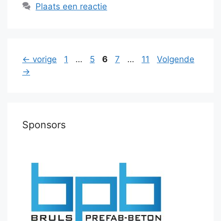
Plaats een reactie
Pagina
Pagina
Pagina
Pagina
Pagina
←
vorige
1
…
5
6
7
…
11
Volgende
→
Sponsors