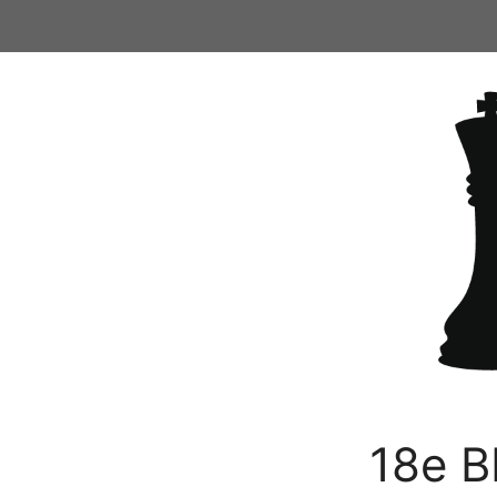
Ga
naar
de
inhoud
18e B