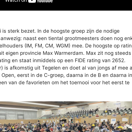
 is sterk bezet. In de hoogste groep zijn de nodige
aanwezig: naast een tiental grootmeesters doen nog en
titelhouders (IM, FM, CM, WGM) mee. De hoogste op ratin
uit eigen provincie Max Warmerdam. Max zit nog steeds 
rating en staat inmiddels op een FIDE rating van 2652.
r) is afkomstig uit Tegelen en doet al van jongs af mee 
 Open, eerst in de C-groep, daarna in de B en daarna i
 een van de favorieten om het toernooi voor het eerst te