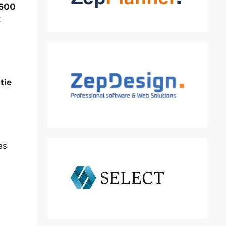
 600
t
tie
es