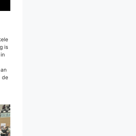
kele
g is
in
aan
n de