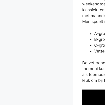
weekendtoer
klassiek te
met maandag
Men speelt i
A-gro
B-gro
C-gro
Veter
De veteran
toernooi ku
als toernoo
leuk om bij 