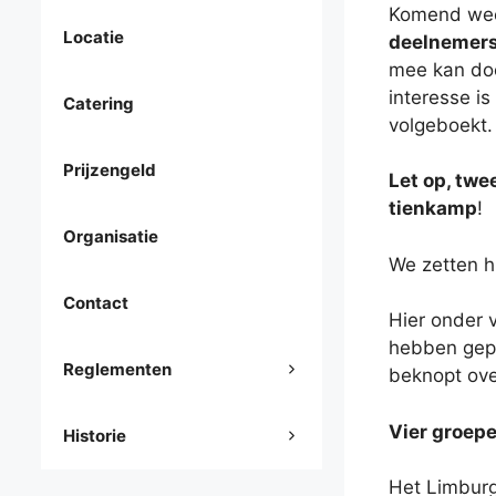
Komend wee
Locatie
deelnemer
mee kan doe
interesse is 
Catering
volgeboekt.
Prijzengeld
Let op, twe
tienkamp
!
Organisatie
We zetten hi
Contact
Hier onder 
hebben gepl
Reglementen
beknopt over
Vier groep
Historie
Het Limburg