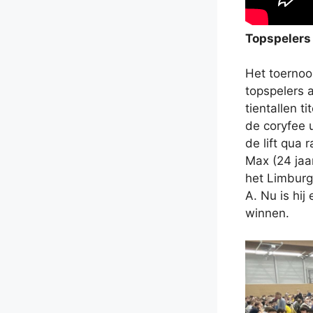
Topspelers
Het toernooi
topspelers 
tientallen 
de coryfee 
de lift qua 
Max (24 jaa
het Limburg
A. Nu is hij
winnen.