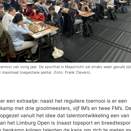
ernooi van vorig jaar. De sporthal in Maastricht zal straks weer gevuld zi
t maximaal toegestane aantal. (foto: Frank Clevers).
is er een extraatje: naast het reguliere toernooi is er een
enkamp met drie grootmeesters, vijf IM’s en twee FM’s. D
 opgezet vanuit het idee dat talentontwikkeling een van
 van het Limburg Open is (naast topsport en breedtespor
 tienkamp krijgen talenten de kans om zich te meten m