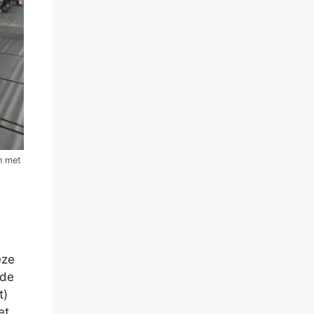
jn met
eze
 de
t)
et