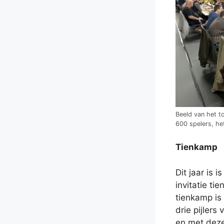
Beeld van het to
600 spelers, he
Tienkamp
Dit jaar is 
invitatie ti
tienkamp is
drie pijlers
en met deze