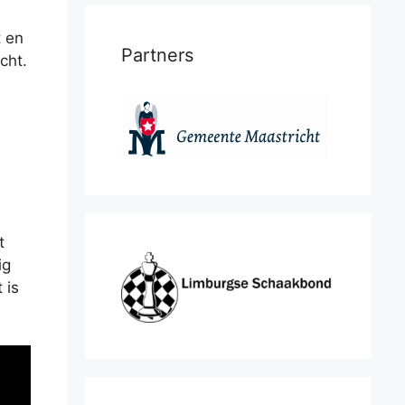
t en
Partners
cht.
t
ig
 is