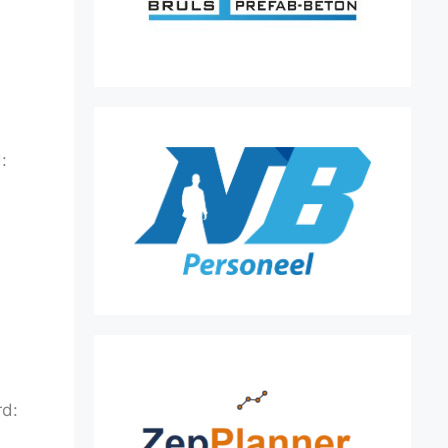
:
rd: