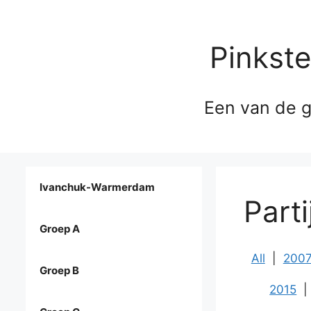
Pinkst
Een van de g
Ivanchuk-Warmerdam
Part
Groep A
All
|
200
Groep B
2015
|