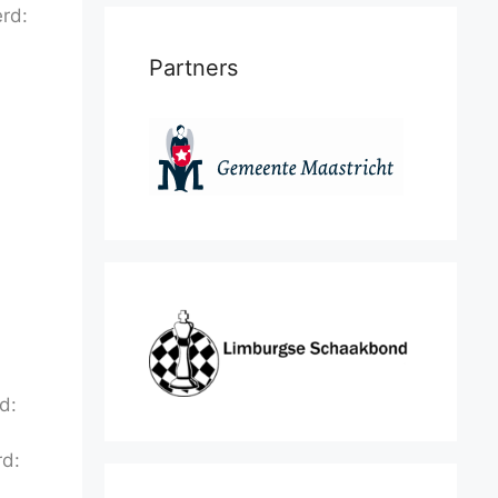
erd:
Partners
d:
rd: