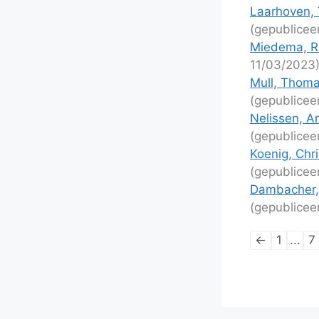
Laarhoven, T
(gepublicee
Miedema, Ro
11/03/2023
Mull, Thoma
(gepublicee
Nelissen, An
(gepublicee
Koenig, Chri
(gepublicee
Dambacher, 
(gepublicee
Lijstnaviga
←
1
...
7
van
schaakpart