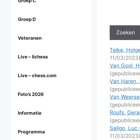
Groep C
Groep D
Veteranen
Telke, Holge
Live – lichess
11/03/2023
Van Gool, H
(gepublicee
Live – chess.com
Van Haren, 
(gepublicee
Foto’s 2026
Van Weersel
(gepublicee
Roufs, Gera
Informatie
(gepublicee
Saligo, Luc 
Programma
11/03/2023