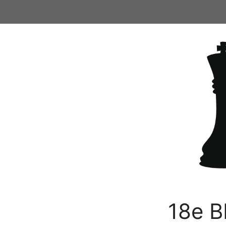
Ga
naar
de
inhoud
18e B