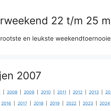
erweekend 22 t/m 25 m
rootste en leukste weekendtoernooi
ijen 2007
7
|
2008
|
2009
|
2010
|
2011
|
2012
|
2013
|
20
2016
|
2017
|
2018
|
2019
|
2022
|
2023
|
2024