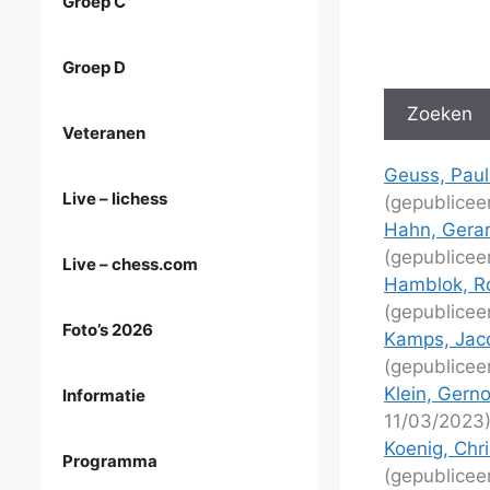
Groep C
Groep D
Veteranen
Geuss, Paul
Live – lichess
(gepublicee
Hahn, Gerar
(gepublicee
Live – chess.com
Hamblok, Roe
(gepublicee
Foto’s 2026
Kamps, Jacq
(gepublicee
Klein, Gern
Informatie
11/03/2023
Koenig, Chri
Programma
(gepublicee