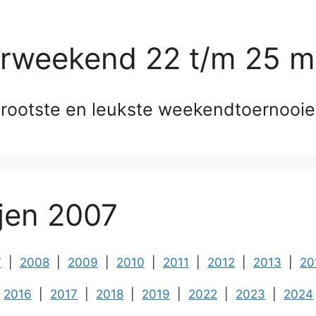
erweekend 22 t/m 25 m
rootste en leukste weekendtoernooi
ijen 2007
7
|
2008
|
2009
|
2010
|
2011
|
2012
|
2013
|
20
2016
|
2017
|
2018
|
2019
|
2022
|
2023
|
2024