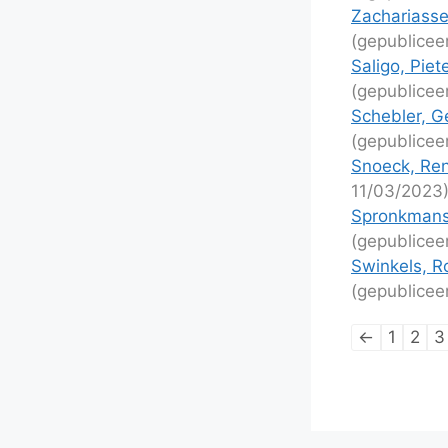
Zachariassen
(gepublicee
Saligo, Pie
(gepublicee
Schebler, G
(gepublicee
Snoeck, Ren
11/03/2023
Spronkmans
(gepublicee
Swinkels, Ro
(gepublicee
Lijstnaviga
←
1
2
3
van
schaakpart