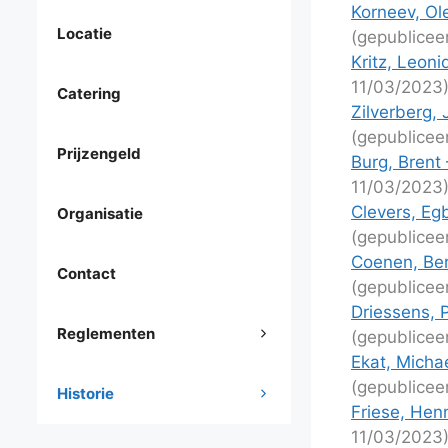
Korneev, Ol
Locatie
(gepublicee
Kritz, Leon
11/03/2023
Catering
Zilverberg,
(gepublicee
Prijzengeld
Burg, Brent
11/03/2023
Clevers, Egb
Organisatie
(gepublicee
Coenen, Ber
Contact
(gepublicee
Driessens, 
Reglementen
(gepublicee
Ekat, Michae
(gepublicee
Historie
Friese, Henn
11/03/2023