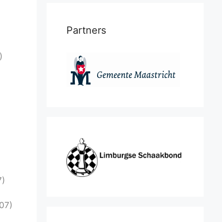
Partners
)
7)
07)