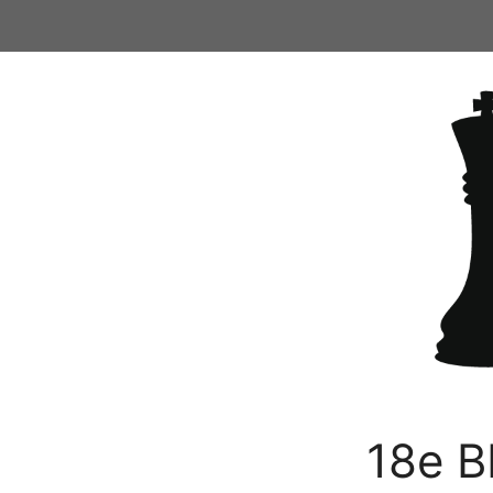
Ga
naar
de
inhoud
18e B