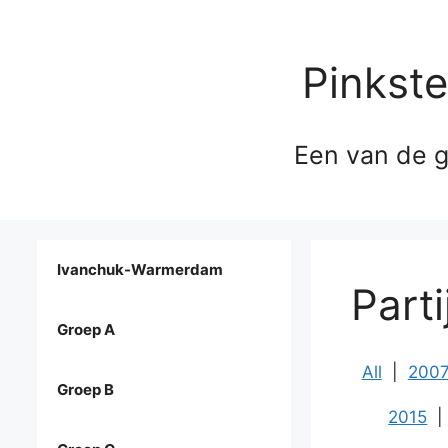
Pinkst
Een van de g
Ivanchuk-Warmerdam
Part
Groep A
All
|
200
Groep B
2015
|