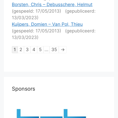
Borsten, Chris – Debusschere, Helmut
(gespeeld: 17/05/2013)
(gepubliceerd:
13/03/2023)
Kuijpers, Domien – Van Pol, Thieu
(gespeeld: 17/05/2013)
(gepubliceerd:
13/03/2023)
Lijstnavigatie
1
2
3
4
5
...
35
→
van
schaakpartijen
Sponsors