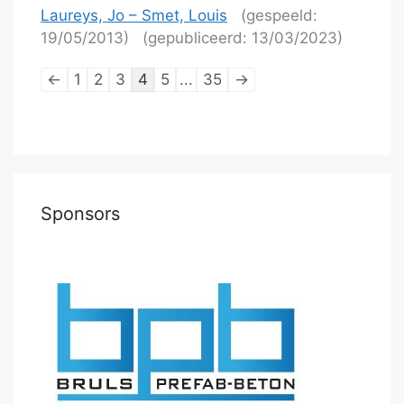
Laureys, Jo – Smet, Louis
(gespeeld:
19/05/2013)
(gepubliceerd: 13/03/2023)
Lijstnavigatie
←
1
2
3
4
5
...
35
→
van
schaakpartijen
Sponsors