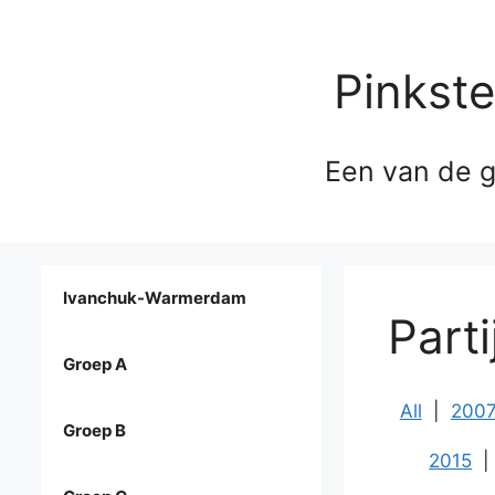
Pinkst
Een van de g
Ivanchuk-Warmerdam
Part
Groep A
All
|
200
Groep B
2015
|