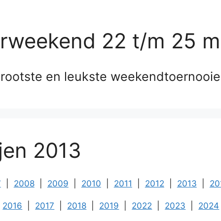
erweekend 22 t/m 25 m
rootste en leukste weekendtoernooi
ijen 2013
7
|
2008
|
2009
|
2010
|
2011
|
2012
|
2013
|
20
2016
|
2017
|
2018
|
2019
|
2022
|
2023
|
2024