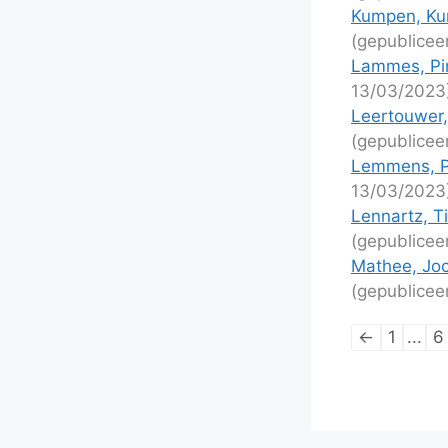
Kumpen, Kurt
(gepublicee
Lammes, Pi
13/03/2023
Leertouwer,
(gepublicee
Lemmens, P
13/03/2023
Lennartz, T
(gepublicee
Mathee, Joc
(gepublicee
Lijstnaviga
←
1
...
6
van
schaakpart