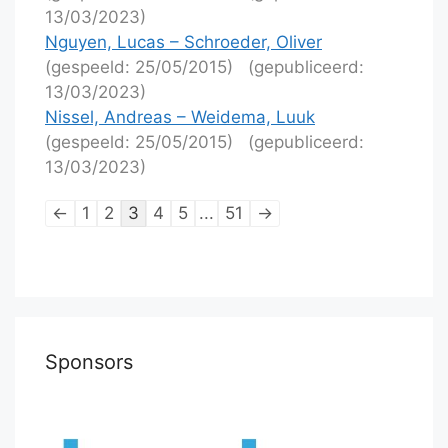
13/03/2023)
Nguyen, Lucas – Schroeder, Oliver
(gespeeld: 25/05/2015)
(gepubliceerd:
13/03/2023)
Nissel, Andreas – Weidema, Luuk
(gespeeld: 25/05/2015)
(gepubliceerd:
13/03/2023)
Lijstnavigatie
←
1
2
3
4
5
...
51
→
van
schaakpartijen
Sponsors