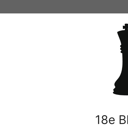
Ga
naar
de
inhoud
18e B