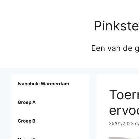
Pinkst
Een van de g
Ivanchuk-Warmerdam
Toer
Groep A
ervo
Groep B
25/01/2022
d