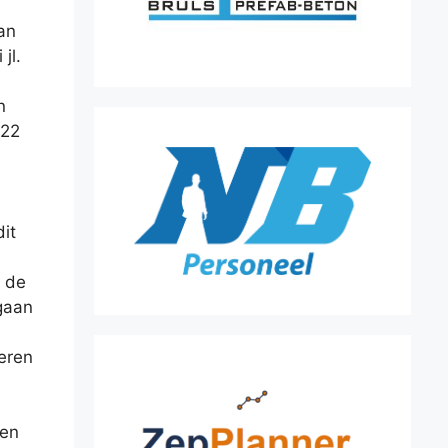
an
jl.
n
022
dit
 de
gaan
teren
pen