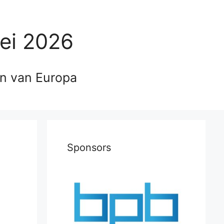
ei 2026
en van Europa
Sponsors