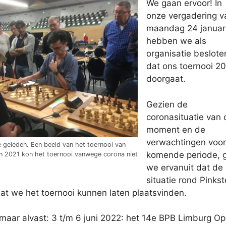
We gaan ervoor! In
onze vergadering v
maandag 24 januari 
hebben we als
organisatie beslote
dat ons toernooi 2
doorgaat.
Gezien de
coronasituatie van 
moment en de
verwachtingen voor
je geleden. Een beeld van het toernooi van
komende periode, 
n 2021 kon het toernooi vanwege corona niet
we ervanuit dat de
situatie rond Pinks
dat we het toernooi kunnen laten plaatsvinden.
maar alvast: 3 t/m 6 juni 2022: het 14e BPB Limburg O