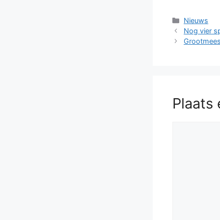
Categorieë
Nieuws
Nog vier sp
Grootmeest
Plaats 
Reactie