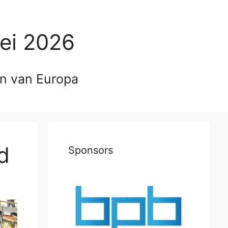
ei 2026
en van Europa
d
Sponsors