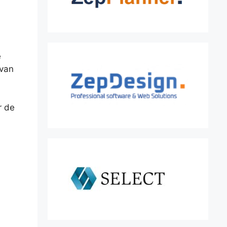
e
 van
r de