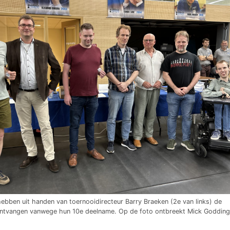
 hebben uit handen van toernooidirecteur Barry Braeken (2e van links) de
ontvangen vanwege hun 10e deelname. Op de foto ontbreekt Mick Godding