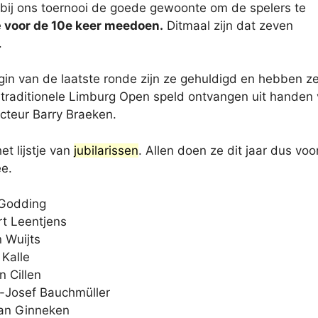
ij ons toernooi de goede gewoonte om de spelers te
e
voor de 10e keer meedoen.
Ditmaal zijn dat zeven
.
gin van de laatste ronde zijn ze gehuldigd en hebben z
 traditionele Limburg Open speld ontvangen uit handen
ecteur Barry Braeken.
et lijstje van
jubilarissen
. Allen doen ze dit jaar dus voo
e.
 Godding
rt Leentjens
 Wuijts
 Kalle
n Cillen
-Josef Bauchmüller
an Ginneken