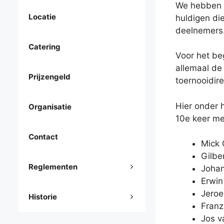
We hebben b
Locatie
huldigen di
deelnemers
Catering
Voor het be
allemaal de
Prijzengeld
toernooidir
Hier onder h
Organisatie
10e keer me
Contact
Mick
Gilbe
Reglementen
Johan
Erwin
Jeroe
Historie
Franz
Jos v