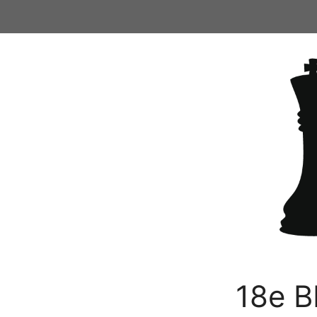
Ga
naar
de
inhoud
18e B