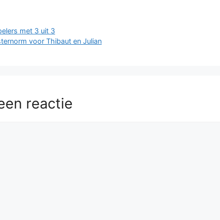
n
elers met 3 uit 3
ernorm voor Thibaut en Julian
een reactie