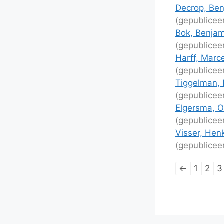
Decrop, Ben
(gepublicee
Bok, Benjam
(gepublicee
Harff, Mar
(gepublicee
Tiggelman, 
(gepublicee
Elgersma, O
(gepublicee
Visser, Hen
(gepublicee
Lijstnaviga
←
1
2
3
van
schaakpart