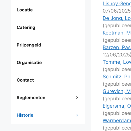
Lishoy Geng
Locatie
07/06/2025
De Jong, Lo
(gepublicee
Catering
Keetman, M
(gepublicee
Prijzengeld
Barzen, Pasc
12/06/2025
Tomme, Low
Organisatie
(gepublicee
Schmitz, Phi
Contact
(gepublicee
Gurevich, Mi
Reglementen
(gepublicee
Elgersma, O
(gepublicee
Historie
Warmerdam,
(gepublicee