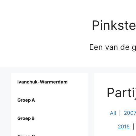
Pinkst
Een van de g
Ivanchuk-Warmerdam
Parti
Groep A
All
|
200
Groep B
2015
|