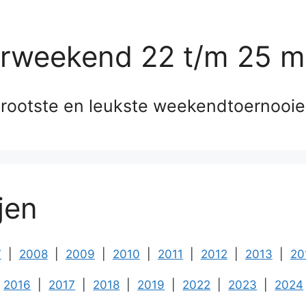
erweekend 22 t/m 25 m
rootste en leukste weekendtoernooi
jen
7
|
2008
|
2009
|
2010
|
2011
|
2012
|
2013
|
20
2016
|
2017
|
2018
|
2019
|
2022
|
2023
|
2024