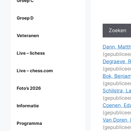
Groep C
Groep D
Veteranen
Dann, Matth
Live – lichess
(gepublicee
Degraeve, 
(gepublicee
Live – chess.com
Bok, Benjami
(gepublicee
Foto’s 2026
Schilstra, L
(gepublicee
Coenen, Edu
Informatie
(gepublicee
Van Doren, 
Programma
(gepublicee