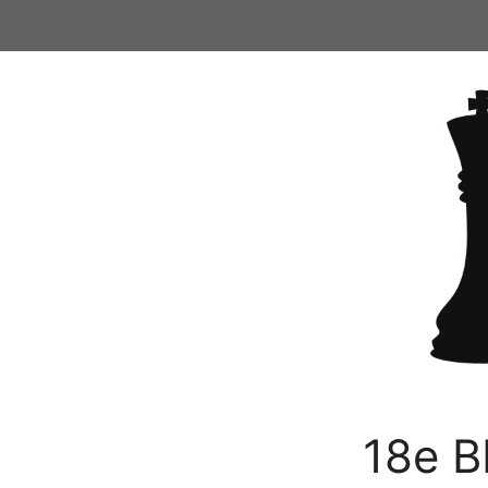
Ga
naar
de
inhoud
18e B