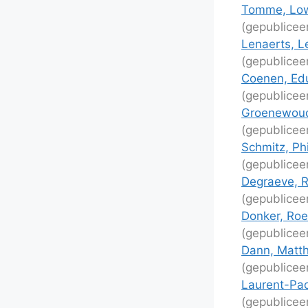
Tomme, Lowi
(gepublicee
Lenaerts, L
(gepublicee
Coenen, Edu
(gepublicee
Groenewoud
(gepublicee
Schmitz, Phi
(gepublicee
Degraeve, 
(gepublicee
Donker, Roel
(gepublicee
Dann, Matth
(gepublicee
Laurent-Pao
(gepublicee