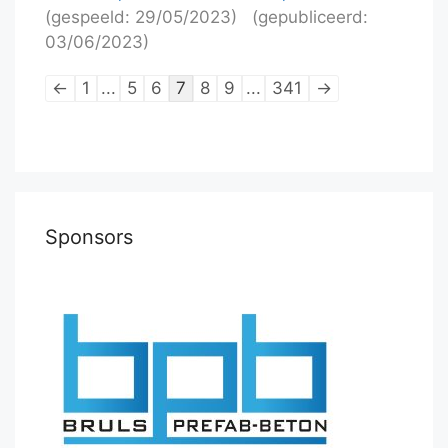
(gespeeld: 29/05/2023)
(gepubliceerd:
03/06/2023)
Lijstnavigatie
←
1
...
5
6
7
8
9
...
341
→
van
schaakpartijen
Sponsors