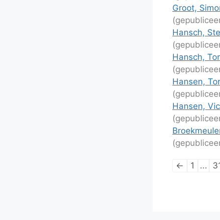
Groot, Simo
(gepublicee
Hansch, Ste
(gepublicee
Hansch, Tor
(gepublicee
Hansen, Tor
(gepublicee
Hansen, Vic
(gepublicee
Broekmeulen
(gepublicee
Lijstnaviga
←
1
...
3
van
schaakpart