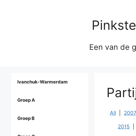
Pinkst
Een van de g
Ivanchuk-Warmerdam
Part
Groep A
All
|
200
Groep B
2015
|