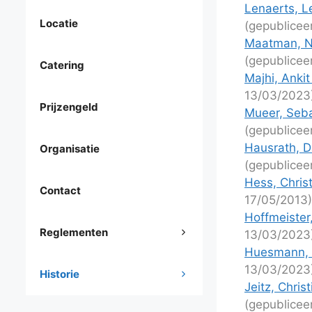
Lenaerts, L
Locatie
(gepublicee
Maatman, Ni
(gepublicee
Catering
Majhi, Ankit
13/03/2023
Prijzengeld
Mueer, Seba
(gepublicee
Hausrath, D
Organisatie
(gepublicee
Hess, Chris
Contact
17/05/2013)
Hoffmeister
Reglementen
13/03/2023
Huesmann, 
13/03/2023
Historie
Jeitz, Chris
(gepublicee