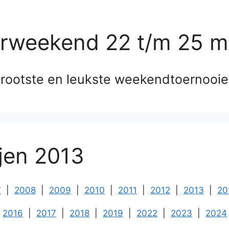
erweekend 22 t/m 25 m
rootste en leukste weekendtoernooi
ijen 2013
7
|
2008
|
2009
|
2010
|
2011
|
2012
|
2013
|
20
2016
|
2017
|
2018
|
2019
|
2022
|
2023
|
2024