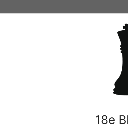
Ga
naar
de
inhoud
18e B