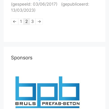
(gespeeld: 03/06/2017)
(gepubliceerd:
13/03/2023)
Lijstnavigatie
←
1
2
3
→
van
schaakpartijen
Sponsors