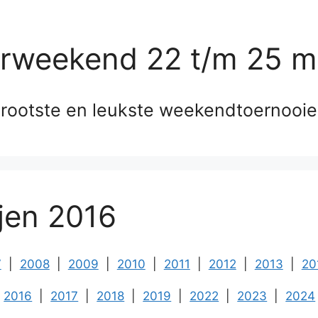
erweekend 22 t/m 25 m
rootste en leukste weekendtoernooi
ijen 2016
7
|
2008
|
2009
|
2010
|
2011
|
2012
|
2013
|
20
2016
|
2017
|
2018
|
2019
|
2022
|
2023
|
2024