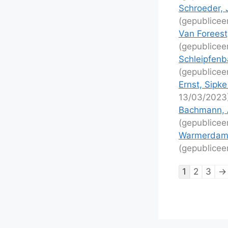
Schroeder, J
(gepublicee
Van Foreest
(gepublicee
Schleipfenb
(gepublicee
Ernst, Sipk
13/03/2023
Bachmann, 
(gepublicee
Warmerdam,
(gepublicee
Lijstnaviga
1
2
3
→
van
schaakpart