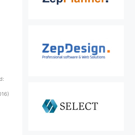
d:
016)