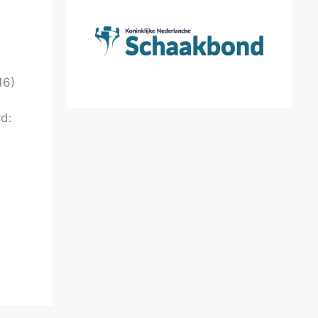
16)
rd: