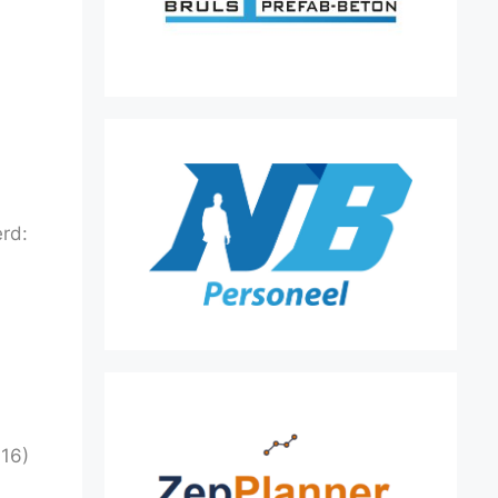
erd:
016)