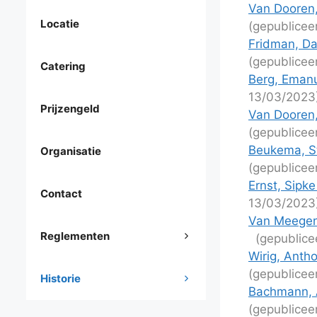
Van Dooren,
Locatie
(gepublicee
Fridman, Da
(gepublicee
Catering
Berg, Emanu
13/03/2023
Prijzengeld
Van Dooren,
(gepublicee
Beukema, St
Organisatie
(gepublicee
Ernst, Sipke
Contact
13/03/2023
Van Meegen,
Reglementen
(gepublice
Wirig, Ant
(gepublicee
Historie
Bachmann, A
(gepublicee