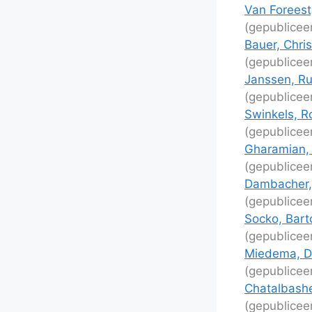
Van Foreest
(gepublicee
Bauer, Chri
(gepublicee
Janssen, Ru
(gepublicee
Swinkels, R
(gepublicee
Gharamian, 
(gepublicee
Dambacher, 
(gepublicee
Socko, Bart
(gepublicee
Miedema, Da
(gepublicee
Chatalbashe
(gepublicee