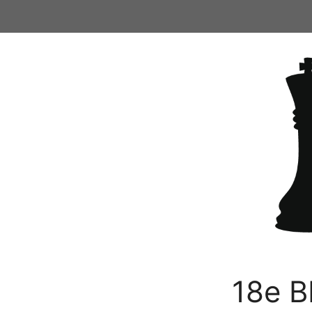
Ga
naar
de
inhoud
18e B