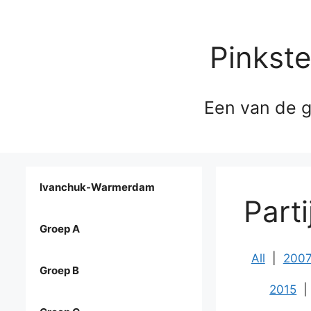
Pinkst
Een van de g
Ivanchuk-Warmerdam
Part
Groep A
All
|
200
Groep B
2015
|